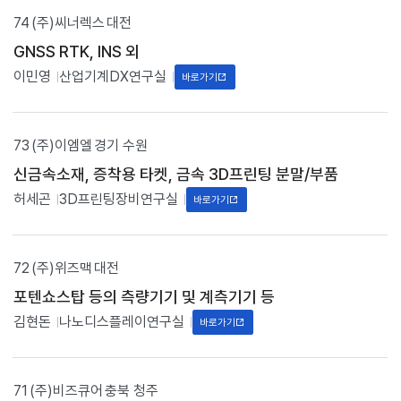
번
74
(주)씨너렉스
대전
호
,
GNSS RTK, INS 외
기
업
이민영
산업기계DX연구실
바로가기
명
,
지
역
73
(주)이엠엘
경기 수원
,
주
신금속소재, 증착용 타켓, 금속 3D프린팅 분말/부품
요
허세곤
3D프린팅장비연구실
바로가기
생
산
품
목
72
(주)위즈맥
대전
,
담
포텐쇼스탑 등의 측량기기 및 계측기기 등
당
연
김현돈
나노디스플레이연구실
바로가기
구
원
(
기
71
(주)비즈큐어
충북 청주
계