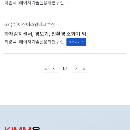
박인덕
레이저기술실용화연구실
-
67
(주)아산에스앤테크
부산
화재감지센서, 경보기, 친환경 소화기 외
최광덕
레이저기술실용화연구실
바로가기
1
/
8
처음으로
이전페이지
>
마지막으로
다음페이지