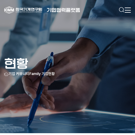
검색
메인으로
이동
현황
홈
기업 커뮤니티
Family 기업
현황