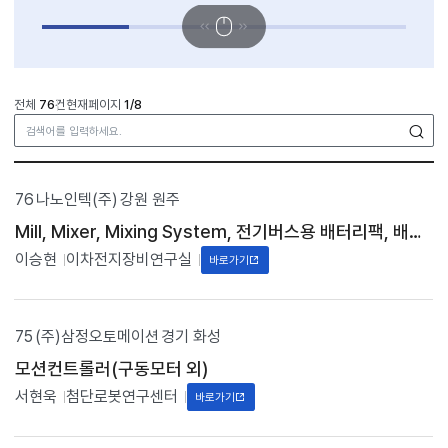
전체
76
건
현재페이지
1/8
검
F
a
76
나노인텍(주)
강원 원주
m
i
Mill, Mixer, Mixing System, 전기버스용 배터리팩, 배터리 모듈, Electric GPU
l
이승현
이차전지장비연구실
y
바로가기
기
업
현
황
75
(주)삼정오토메이션
경기 화성
목
모션컨트롤러(구동모터 외)
록
입
서현욱
첨단로봇연구센터
바로가기
니
다
.