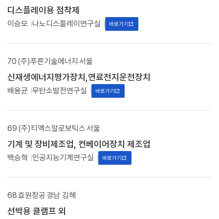
연
디스플레이용 점착제
)
이승모
나노디스플레이연구실
,
바로가기
관
련
연
구
70
(주)푸른기술에너지
서울
실
신재생에너지평가장치,연료전지운전장치
,
홈
배용균
무탄소발전연구실
바로가기
페
이
지
정
69
(주)티엑스알로보틱스
서울
보
를
기계 및 장비제조업, 컨베이어장치 제조업
제
공
백승혁
인공지능기계연구실
바로가기
합
니
다
.
68
효원정공
경남 김해
선박용 클램프 외