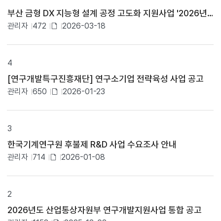
다
일
부산 금형 DX 지능형 설계 공정 고도화 지원사업 '2026년
.
있
번
관리자
472
2026-03-18
음
호
첨
,
부
카
테
파
4
고
일
리
[연구개발특구진흥재단] 연구소기업 전략육성 사업 공고
있
,
관리자
650
2026-01-23
제
음
첨
목
,
부
작
파
3
성
일
자
한국기계연구원 후불제 R&D 사업 수요조사 안내
,
있
관리자
714
2026-01-08
작
음
성
첨
일
부
,
파
조
2
회
일
2026년도 산업통상자원부 연구개발지원사업 통합 공고
수
있
,