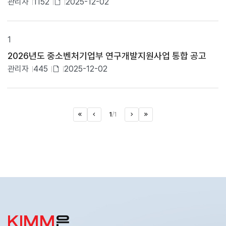
관리자
1152
2025-12-02
음
첨
첨
부
부
파
일
파
1
유
일
무
2026년도 중소벤처기업부 연구개발지원사업 통합 공고
있
내
관리자
445
2025-12-02
용
음
첨
을
제
부
공
파
하
1
/
1
일
며
처음으로
이전페이지
>
마지막으로
다음페이지
,
있
제
음
목
클
릭
시
해
당
게
시
물
KIMM
은
의