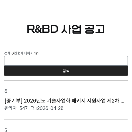
R&BD 사업 공고
게시판
전체
6
건
현재페이지
1/1
요약설명
검색
일
반
6
게
시
[중기부] 2026년도 기술사업화 패키지 지원사업 제2차 시행
판
관리자
547
2026-04-28
테
이
첨
블
부
입
파
5
니