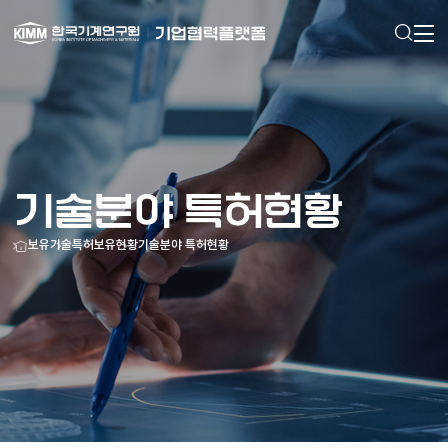
검색
메인으로
이동
기술분야 특허현황
홈
보유기술
특허보유현황
기술분야 특허현황