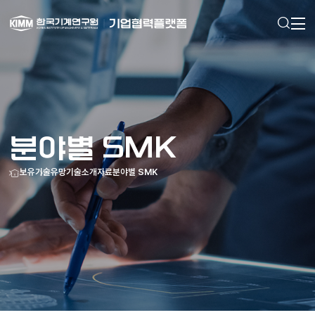
검색
메인으로
이동
분야별 SMK
홈
보유기술
유망기술소개자료
분야별 SMK