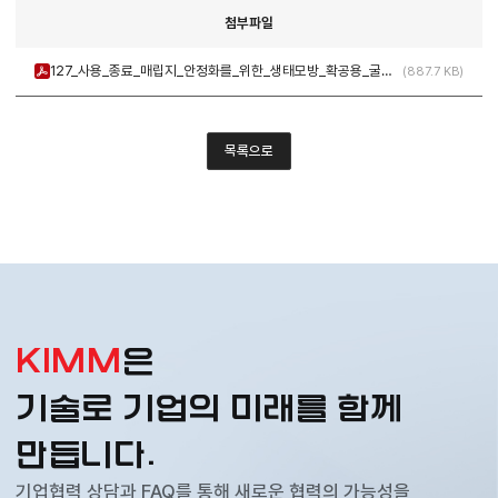
첨부파일
127_사용_종료_매립지_안정화를_위한_생태모방_확공용_굴착_공법.pdf
887.7 KB
목록으로
KIMM
은
기술로 기업의 미래를 함께
만듭니다.
기업협력 상담과 FAQ를 통해 새로운 협력의 가능성을