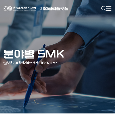
검색
메인으로
이동
분야별 SMK
홈
보유기술
유망기술소개자료
분야별 SMK