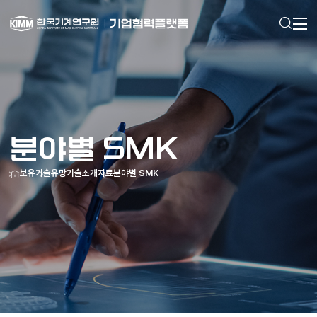
검색
메인으로
이동
분야별 SMK
홈
보유기술
유망기술소개자료
분야별 SMK