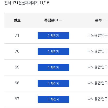
전체
171
건
현재페이지
11/18
번호
중점분야
본부
분
71
나노융합연구
이차전지
야
별
S
70
나노융합연구
이차전지
M
K
목
69
나노융합연구
이차전지
록
입
니
68
나노융합연구
이차전지
다
.
67
나노융합연구
이차전지
번
호