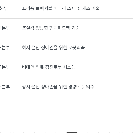
본부
프리폼 플렉서블 배터리 소재 및 제조 기술
구본부
초실감 양방향 햅틱피드백 기술
구본부
하지 절단 장애인을 위한 로봇의족
구본부
비대면 의료 검진로봇 시스템
구본부
상지 절단 장애인을 위한 경량 로봇의수