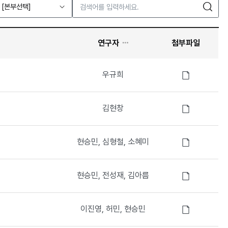
검
[본부선택]
연구자
첨부파일
첨
우규희
부
파
첨
김현창
일
부
있
파
음
첨
현승민, 심형철, 소혜미
일
부
있
파
음
첨
현승민, 전성재, 김아름
일
부
있
파
음
첨
이진영, 허민, 현승민
일
부
있