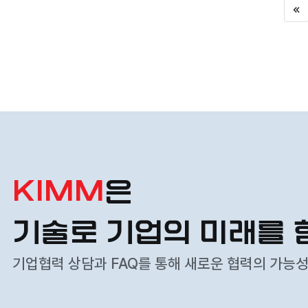
내
처
용
을
제
공
하
며
,
제
목
클
KIMM
은
릭
시
기술로 기업의 미래를 
해
당
기업협력 상담과 FAQ를 통해 새로운 협력의 가능
게
시
물