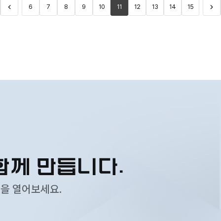
6
7
8
9
10
11
12
13
14
15
음으로
이전페이지
>
다
함께 만듭니다.
성을 열어보세요.