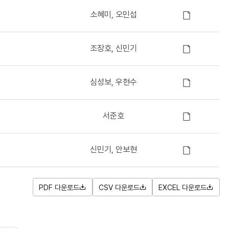
파
음
첨
소혜미, 오민섭
일
부
있
파
음
첨
조장호, 신민기
일
부
있
파
음
첨
심성보, 우현수
일
부
있
파
음
첨
서준호
일
부
있
파
음
첨
신민기, 안보현
일
부
있
파
음
일
PDF 다운로드
CSV 다운로드
EXCEL 다운로드
있
음