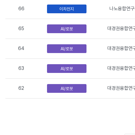
,
66
나노융합연구
이차전지
중
점
분
65
대경권융합연
AI/로봇
야
,
제
64
대경권융합연
AI/로봇
목
,
63
대경권융합연
AI/로봇
연
구
자
62
대경권융합연
AI/로봇
,
첨
부
파
일
유
무