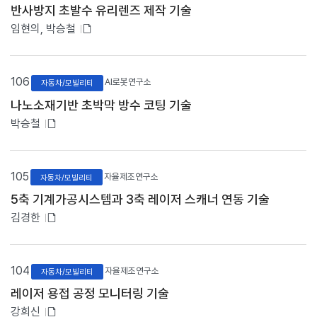
있
반사방지 초발수 유리렌즈 제작 기술
내
음
용
첨
임현의, 박승철
을
부
제
파
공
하
일
106
AI로봇연구소
자동차/모빌리티
며
있
,
나노소재기반 초박막 방수 코팅 기술
음
제
첨
박승철
목
클
부
릭
파
시
일
105
해
자율제조연구소
자동차/모빌리티
당
있
5축 기계가공시스템과 3축 레이저 스캐너 연동 기술
게
음
시
첨
김경한
물
부
의
파
본
문
일
104
자율제조연구소
자동차/모빌리티
페
있
이
레이저 용접 공정 모니터링 기술
음
지
첨
강희신
로