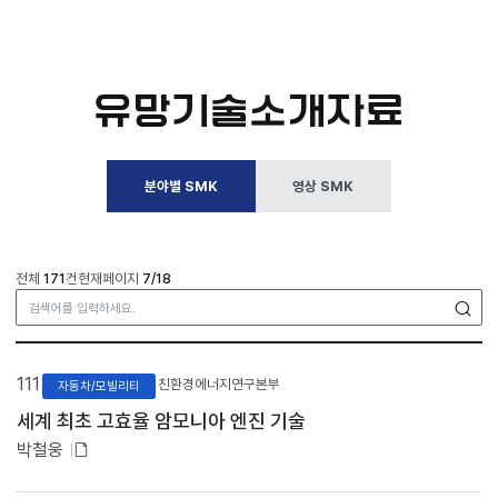
유망기술소개자료
분야별 SMK
영상 SMK
전체
171
건
현재페이지
7/18
검
분
야
111
친환경에너지연구본부
자동차/모빌리티
별
S
세계 최초 고효율 암모니아 엔진 기술
M
첨
박철웅
K
목
부
록