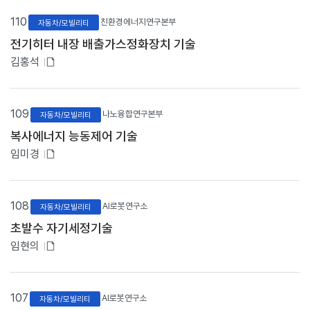
파
입
일
110
니
친환경에너지연구본부
자동차/모빌리티
다
있
전기히터 내장 배출가스정화장치 기술
.
음
번
첨
김홍석
호
부
,
파
중
점
일
109
나노융합연구본부
자동차/모빌리티
분
있
야
복사에너지 능동제어 기술
음
,
첨
임미경
제
부
목
,
파
연
일
108
AI로봇연구소
자동차/모빌리티
구
있
자
초발수 자기세정기술
,
음
첨
임현의
첨
부
부
파
파
일
일
유
107
AI로봇연구소
자동차/모빌리티
무