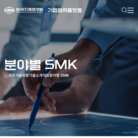
검색
메인으로
이동
분야별 SMK
홈
보유기술
유망기술소개자료
분야별 SMK