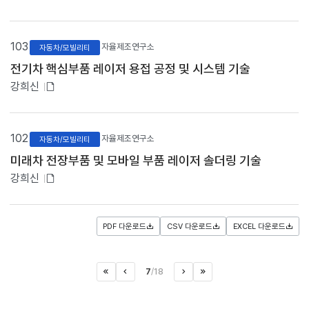
부
이
동
파
합
일
103
자율제조연구소
자동차/모빌리티
니
있
다
전기차 핵심부품 레이저 용접 공정 및 시스템 기술
.
음
첨
강희신
부
파
일
102
자율제조연구소
자동차/모빌리티
있
미래차 전장부품 및 모바일 부품 레이저 솔더링 기술
음
첨
강희신
부
파
일
PDF 다운로드
CSV 다운로드
EXCEL 다운로드
있
음
7
/
18
처음으로
이전페이지
>
마지막으로
다음페이지