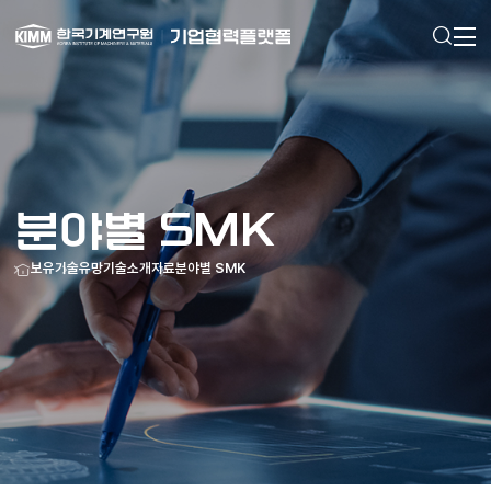
검색
메인으로
이동
분야별 SMK
홈
보유기술
유망기술소개자료
분야별 SMK