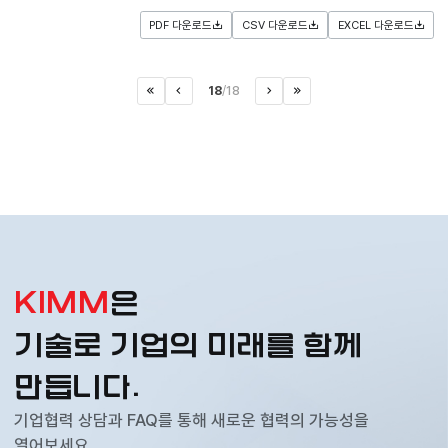
파
입
일
PDF 다운로드
CSV 다운로드
EXCEL 다운로드
니
다
있
.
음
번
18
/
18
처음으로
이전페이지
>
마지막으로
호
다음페이지
,
중
점
분
야
,
제
목
,
연
KIMM
은
구
자
,
기술로 기업의 미래를 함께
첨
부
만듭니다.
파
일
기업협력 상담과 FAQ를 통해 새로운 협력의 가능성을
유
열어보세요.
무