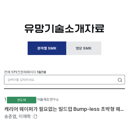
유망기술소개자료
분야별 SMK
영상 SMK
전체
171
건
현재페이지
18/18
검
분
야
1
자율제조연구소
반도체
별
S
캐리어 웨이퍼가 필요없는 빌드업 Bump-less 초박형 웨이퍼 적층 기술
M
첨
송준엽, 이재학
K
목
부
록