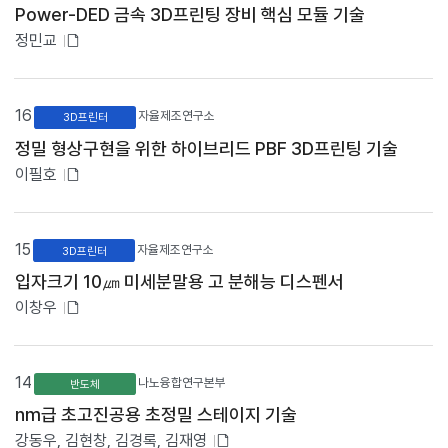
있
Power-DED 금속 3D프린팅 장비 핵심 모듈 기술
내
음
용
첨
정민교
을
부
제
파
공
하
일
16
자율제조연구소
3D프린터
며
있
,
정밀 형상구현을 위한 하이브리드 PBF 3D프린팅 기술
음
제
첨
이필호
목
클
부
릭
파
시
일
15
해
자율제조연구소
3D프린터
당
있
입자크기 10㎛ 미세분말용 고 분해능 디스펜서
게
음
시
첨
이창우
물
부
의
파
본
문
일
14
나노융합연구본부
반도체
페
있
이
nm급 초고진공용 초정밀 스테이지 기술
음
지
첨
강동우, 김현창, 김경록, 김재영
로