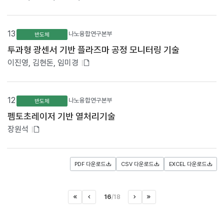
부
이
동
파
합
일
13
나노융합연구본부
반도체
니
있
다
투과형 광센서 기반 플라즈마 공정 모니터링 기술
.
음
첨
이진영, 김현돈, 임미경
부
파
일
12
나노융합연구본부
반도체
있
펨토초레이저 기반 열처리기술
음
첨
장원석
부
파
일
PDF 다운로드
CSV 다운로드
EXCEL 다운로드
있
음
16
/
18
처음으로
이전페이지
>
마지막으로
다음페이지