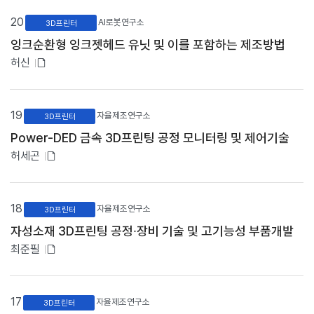
파
입
일
20
니
AI로봇연구소
3D프린터
다
있
잉크순환형 잉크젯헤드 유닛 및 이를 포함하는 제조방법
.
음
번
첨
허신
호
부
,
파
중
점
일
19
자율제조연구소
3D프린터
분
있
야
Power-DED 금속 3D프린팅 공정 모니터링 및 제어기술
음
,
첨
허세곤
제
부
목
,
파
연
일
18
자율제조연구소
3D프린터
구
있
자
자성소재 3D프린팅 공정∙장비 기술 및 고기능성 부품개발
,
음
첨
최준필
첨
부
부
파
파
일
일
유
17
자율제조연구소
3D프린터
무