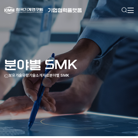
검색
메인으로
이동
분야별 SMK
홈
보유기술
유망기술소개자료
분야별 SMK