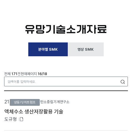
유망기술소개자료
분야별 SMK
영상 SMK
전체
171
건
현재페이지
16/18
검
분
야
21
탄소중립기계연구소
냉동기/히트펌프
별
S
액체수소 생산저장활용 기술
M
첨
도규형
K
목
부
록